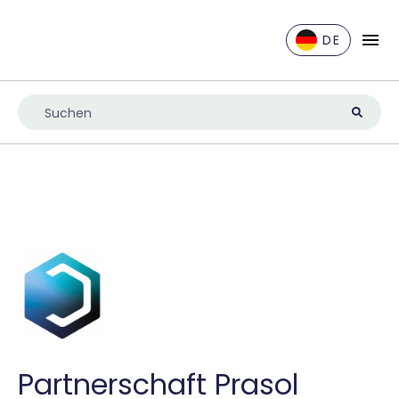
DE
EN
DE
ES
FR
IT
NL
UK
Partnerschaft Prasol