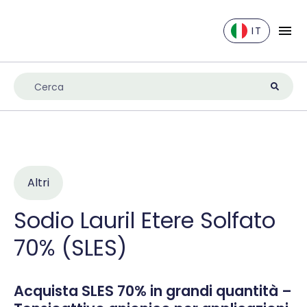
IT
EN
DE
ES
FR
IT
NL
Altri
UK
Sodio Lauril Etere Solfato
70% (SLES)
Acquista SLES 70% in grandi quantità –