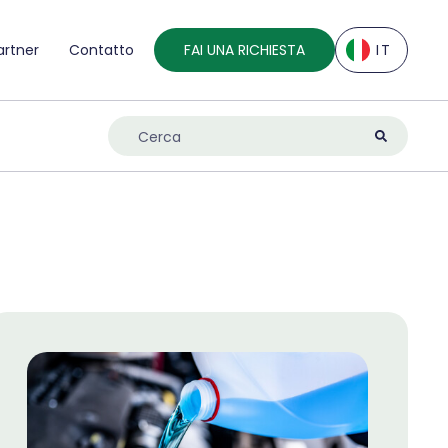
artner
Contatto
FAI UNA RICHIESTA
IT
EN
DE
ES
FR
IT
NL
UK