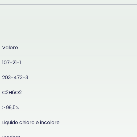
Valore
107-21-1
203-473-3
C2H6O2
≥ 99,5%
Liquido chiaro e incolore