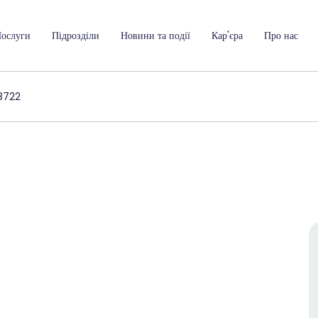
ослуги
Підрозділи
Новини та події
Кар'єра
Про нас
8722