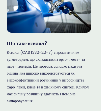
Що таке ксилол?
Ксилол (CAS 1330-20-7) є ароматичним
вуглеводнем, що складається з орто-, мета- та
пара- ізомерів. Це прозора, солодко пахнуча
рідина, яка широко використовується як
високоефективний розчинник у виробництві
фарб, лаків, клеїв та в хімічному синтезі. Ксилол
має сильну розчинну здатність і помірне
випаровування.