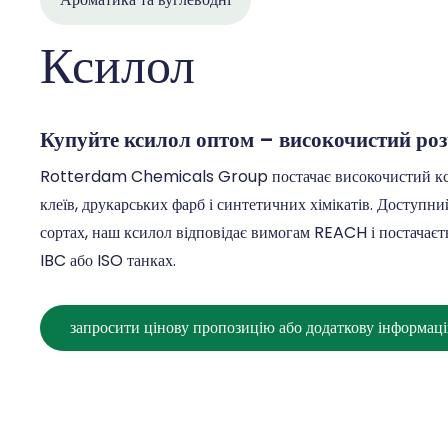
Ксилол
Купуйте ксилол оптом – високочистий роз
Rotterdam Chemicals Group постачає високочистий ксил
клеїв, друкарських фарб і синтетичних хімікатів. Доступни
сортах, наш ксилол відповідає вимогам REACH і постачаєтьс
IBC або ISO танках.
запросити цінову пропозицію або додаткову інформац