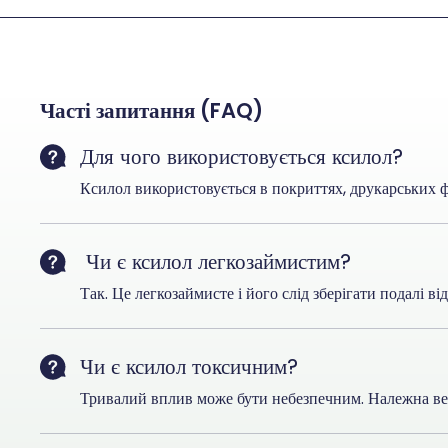
Часті запитання (FAQ)
Для чого використовується ксилол?
Ксилол використовується в покриттях, друкарських ф
Чи є ксилол легкозаймистим?
Так. Це легкозаймисте і його слід зберігати подалі ві
Чи є ксилол токсичним?
Тривалий вплив може бути небезпечним. Належна вен