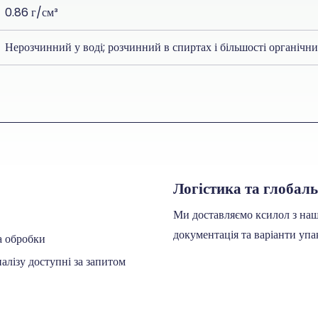
0.86 г/см³
Нерозчинний у воді; розчинний в спиртах і більшості органічни
Логістика та глобал
Ми доставляємо ксилол з нашо
документація та варіанти упак
а обробки
алізу доступні за запитом