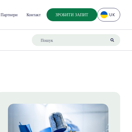
Партнери
Контакт
ЗРОБИТИ ЗАПИТ
UK
EN
DE
ES
FR
IT
NL
UK