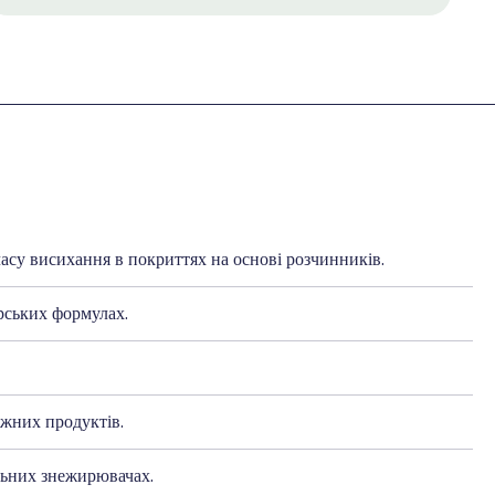
асу висихання в покриттях на основі розчинників.
рських формулах.
жних продуктів.
льних знежирювачах.