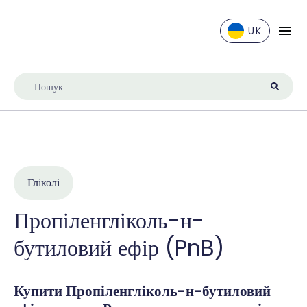
UK
EN
DE
ES
FR
IT
NL
Гліколі
UK
Пропіленгліколь-н-
бутиловий ефір (PnB)
Купити Пропіленгліколь-н-бутиловий