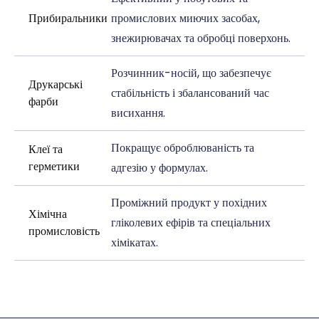
Прибиральники
промислових миючих засобах,
знежирювачах та обробці поверхонь.
Розчинник-носій, що забезпечує
Друкарські
стабільність і збалансований час
фарби
висихання.
Покращує оброблюваність та
Клеї та
герметики
адгезію у формулах.
Проміжний продукт у похідних
Хімічна
гліколевих ефірів та спеціальних
промисловість
хімікатах.