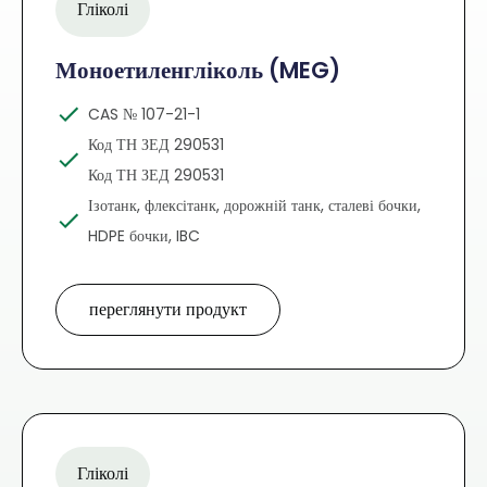
Гліколі
Моноетиленгліколь (MEG)
CAS № 107-21-1
Код ТН ЗЕД 290531
Код ТН ЗЕД 290531
Ізотанк, флексітанк, дорожній танк, сталеві бочки,
HDPE бочки, IBC
переглянути продукт
Гліколі