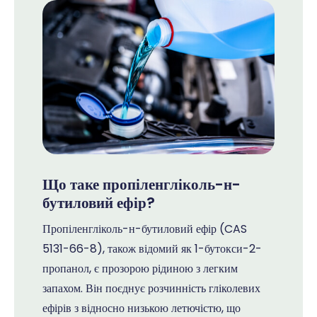
Що таке пропіленгліколь-н-
бутиловий ефір?
Пропіленгліколь-н-бутиловий ефір (CAS
5131-66-8), також відомий як 1-бутокси-2-
пропанол, є прозорою рідиною з легким
запахом. Він поєднує розчинність гліколевих
ефірів з відносно низькою летючістю, що