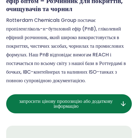
ефір оптом – Розчинник для покриттів,
очищувачів та чорнил
Rotterdam Chemicals Group постачає
пропіленгліколь-н-бутиловий ефір (PnB), гліколевий
ефірний розчинник, який широко використовується в
покриттях, чистячих засобах, чорнилах та промислових
формулах. Наш PnB відповідає вимогам REACH і
постачається по всьому світу з нашої бази в Роттердамі в
бочках, IBC-контейнерах та наливних ISO-танках з
повною супровідною документацією.
запросити цінову пропозицію або додаткову
інформацію