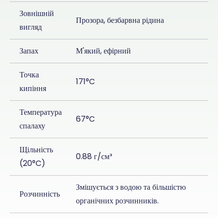
Зовнішній
Прозора, безбарвна рідина
вигляд
Запах
М'який, ефірний
Точка
171°C
кипіння
Температура
67°C
спалаху
Щільність
0.88 г/см³
(20°C)
Змішується з водою та більшістю
Розчинність
органічних розчинників.