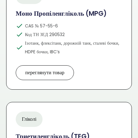
Моно Пропіленгліколь (MPG)
CAS № 57-55-6
Код ТН ЗЕД 290532
Ізотанк, флексітанк, дорожній танк, сталеві бочки,
HDPE бочки, IBC’s
переглянути товар
Гліколі
Триетиленгліколь (TEG)