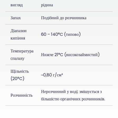
вигляд
рідина
Запах
Подібний до розчинника
Діапазон
60 – 140°C (типово)
кипіння
Температура
Нижче 21°C (високозаймистий)
спалаху
Щільність
~0,80 г/см³
(20°C)
Нерозчинний у воді; змішується з
Розчинність
більшістю органічних розчинників.