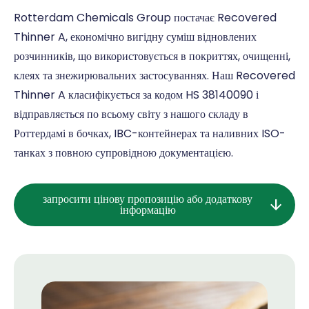
Rotterdam Chemicals Group постачає Recovered
Thinner A, економічно вигідну суміш відновлених
розчинників, що використовується в покриттях, очищенні,
клеях та знежирювальних застосуваннях. Наш Recovered
Thinner A класифікується за кодом HS 38140090 і
відправляється по всьому світу з нашого складу в
Роттердамі в бочках, IBC-контейнерах та наливних ISO-
танках з повною супровідною документацією.
запросити цінову пропозицію або додаткову
інформацію