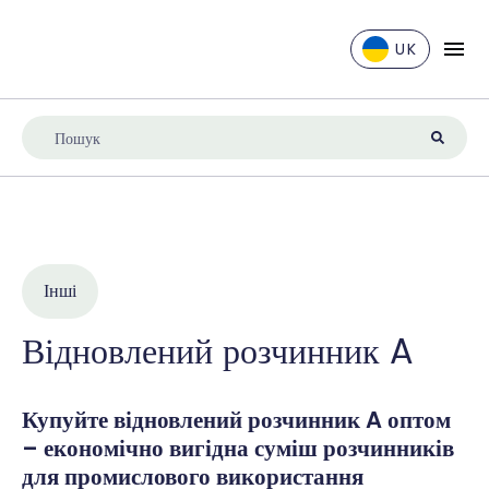
UK
EN
DE
ES
FR
IT
NL
Інші
UK
Відновлений розчинник A
Купуйте відновлений розчинник A оптом
– економічно вигідна суміш розчинників
для промислового використання