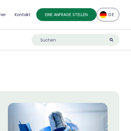
ner
Kontakt
EINE ANFRAGE STELLEN
DE
EN
DE
ES
FR
IT
NL
UK