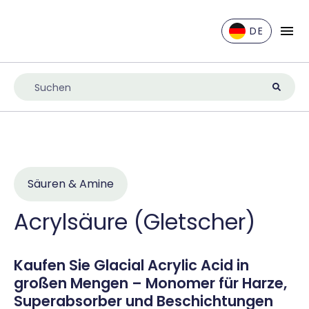
DE
EN
DE
ES
FR
IT
NL
Säuren & Amine
UK
Acrylsäure (Gletscher)
Kaufen Sie Glacial Acrylic Acid in
großen Mengen – Monomer für Harze,
Superabsorber und Beschichtungen