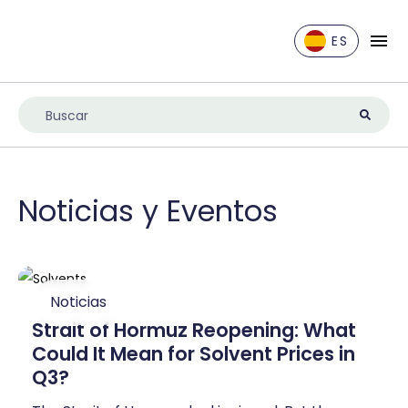
ES
EN
DE
ES
FR
Noticias y Eventos
IT
NL
UK
Noticias
Strait of Hormuz Reopening: What
Could It Mean for Solvent Prices in
Q3?