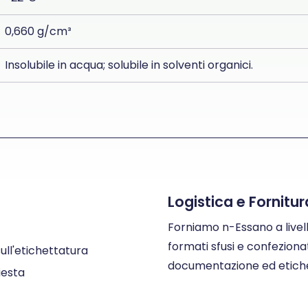
0,660 g/cm³
Insolubile in acqua; solubile in solventi organici.
Logistica e Fornitu
Forniamo n-Essano a livel
formati sfusi e confezion
ull'etichettatura
documentazione ed etichett
hiesta