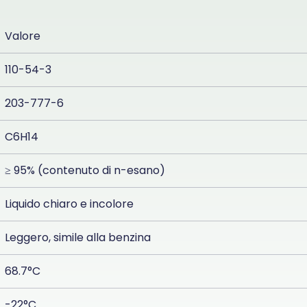
Valore
110-54-3
203-777-6
C6H14
≥ 95% (contenuto di n-esano)
Liquido chiaro e incolore
Leggero, simile alla benzina
68.7°C
-22°C