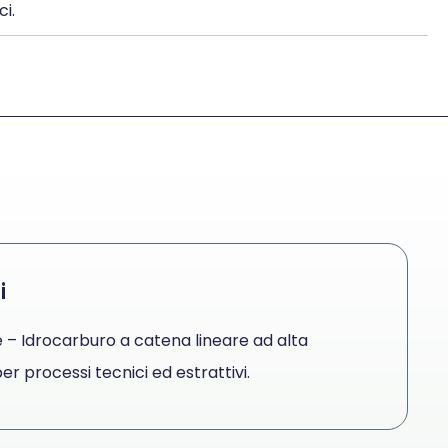
i.
i
e – Idrocarburo a catena lineare ad alta
r processi tecnici ed estrattivi.