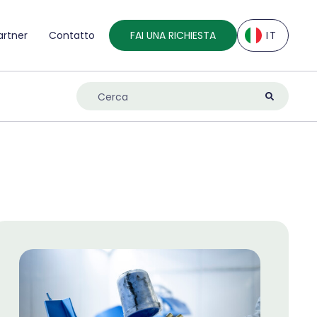
artner
Contatto
FAI UNA RICHIESTA
IT
EN
DE
ES
FR
IT
NL
UK