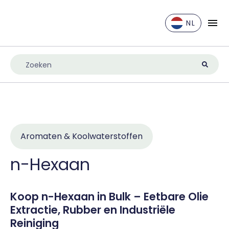
NL
EN
DE
ES
FR
IT
NL
Aromaten & Koolwaterstoffen
UK
n-Hexaan
Koop n-Hexaan in Bulk – Eetbare Olie
Extractie, Rubber en Industriële
Reiniging