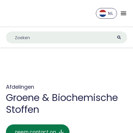
NL
EN
DE
ES
FR
IT
NL
UK
Afdelingen
Groene & Biochemische
Stoffen
neem contact op