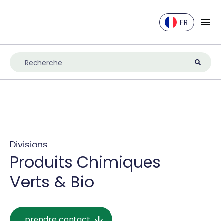
FR
EN
DE
ES
FR
IT
NL
UK
Divisions
Produits Chimiques
Verts & Bio
prendre contact