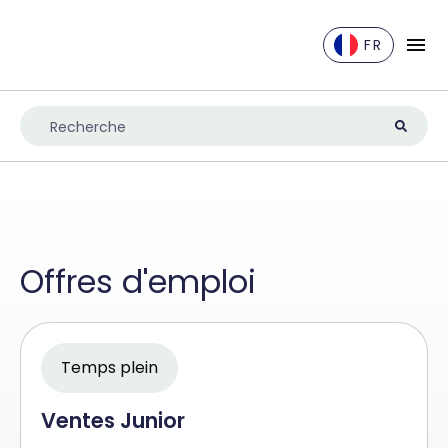
FR
EN
DE
ES
FR
IT
NL
Offres d'emploi
UK
Temps plein
Ventes Junior