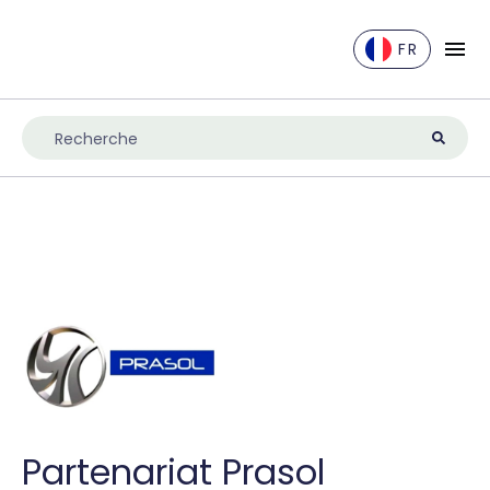
FR
EN
DE
ES
FR
IT
NL
UK
Partenariat Prasol