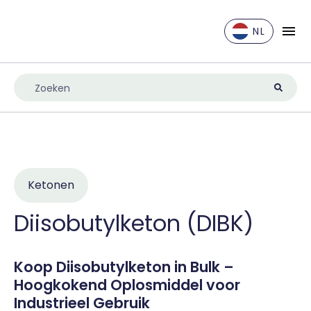
NL
EN
DE
ES
FR
IT
NL
Ketonen
UK
Diisobutylketon (DIBK)
Koop Diisobutylketon in Bulk –
Hoogkokend Oplosmiddel voor
Industrieel Gebruik