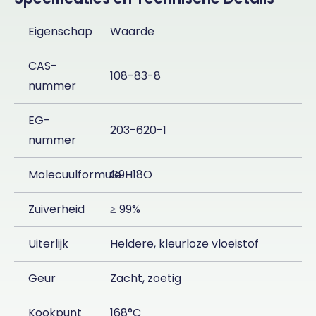
Eigenschap
Waarde
CAS-
108-83-8
nummer
EG-
203-620-1
nummer
Molecuulformule
C9H18O
Zuiverheid
≥ 99%
Uiterlijk
Heldere, kleurloze vloeistof
Geur
Zacht, zoetig
Kookpunt
168°C