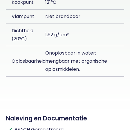
Kookpunt
121°C
Vlampunt
Niet brandbaar
Dichtheid
1,62 g/cm³
(20°C)
Onoplosbaar in water;
Oplosbaarheid
mengbaar met organische
oplosmiddelen.
Naleving en Documentatie
REACH Geregistreerd