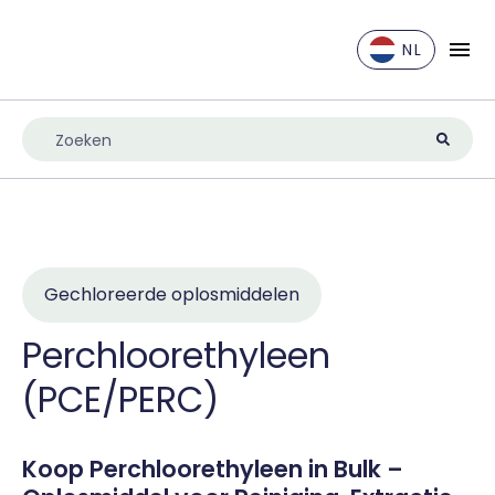
NL
EN
DE
ES
FR
IT
NL
Gechloreerde oplosmiddelen
UK
Perchloorethyleen
(PCE/PERC)
Koop Perchloorethyleen in Bulk –