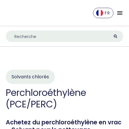
FR
EN
DE
ES
FR
IT
NL
Solvants chlorés
UK
Perchloroéthylène
(PCE/PERC)
Achetez du perchloroéthylène en vrac