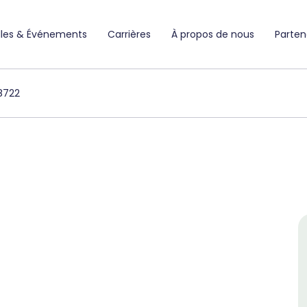
lles & Événements
Carrières
À propos de nous
Parten
8722