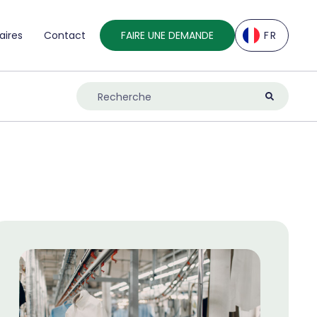
aires
Contact
FAIRE UNE DEMANDE
FR
EN
DE
ES
FR
IT
NL
UK