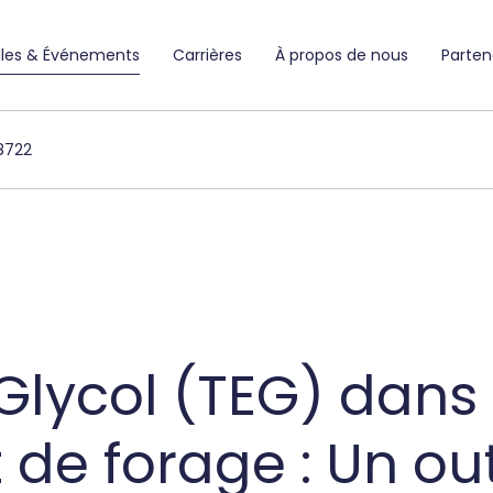
lles & Événements
Carrières
À propos de nous
Parten
8722
Glycol (TEG) dans l
t de forage : Un out