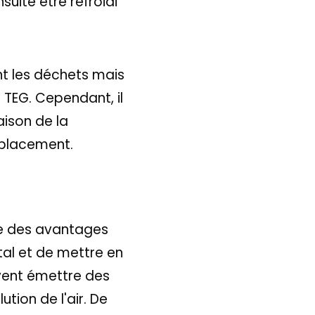
nsuite être refroidi
ent les déchets mais
 TEG. Cependant, il
aison de la
mplacement.
ffre des avantages
tal et de mettre en
vent émettre des
tion de l'air. De