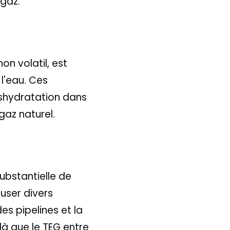
 gaz.
on volatil, est
l'eau. Ces
éshydratation dans
 gaz naturel.
ubstantielle de
auser divers
des pipelines et la
là que le TEG entre