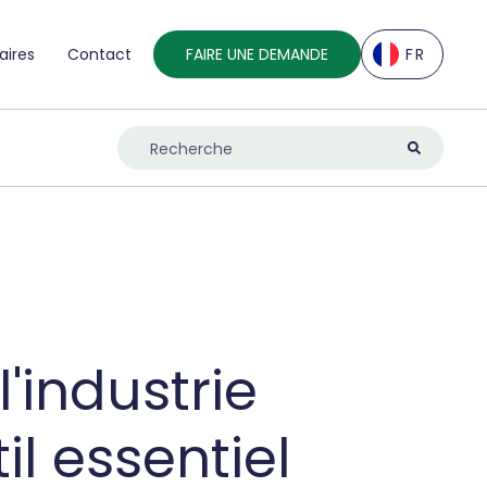
aires
Contact
FAIRE UNE DEMANDE
FR
EN
DE
ES
FR
IT
NL
UK
'industrie
il essentiel