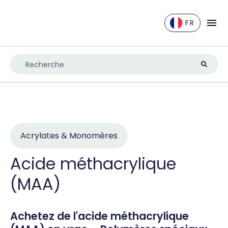
FR
EN
DE
ES
FR
IT
NL
Acrylates & Monomères
UK
Acide méthacrylique
(MAA)
Achetez de l'acide méthacrylique